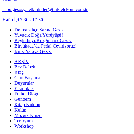
istbolgesosyaletkinlikler@turktelekom.com.tr
Hafta İçi 7:30 - 17:30
Dolmabahçe Sarayı Gezisi
Yuvacık Doğa Yürüyüşü!
Beylerbeyi-Kuzguncuk Gezisi
Büyükada’da Pedal Çeviriyoruz!
İznik-Yalova Gezisi
ARŞİV
Bez Bebek
Blog
Cam Boyama
Duyurular
Etkinlikler
Futbol Blogu
Gündem
Kitap Kulübü
Kulüp
Mozaik Kursu
Teraryum
Workshop