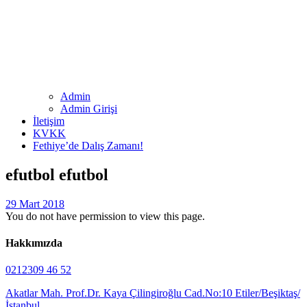
Admin
Admin Girişi
İletişim
KVKK
Fethiye’de Dalış Zamanı!
efutbol efutbol
29 Mart 2018
You do not have permission to view this page.
Hakkımızda
0212309 46 52
Akatlar Mah. Prof.Dr. Kaya Çilingiroğlu Cad.No:10 Etiler/Beşiktaş/
İstanbul