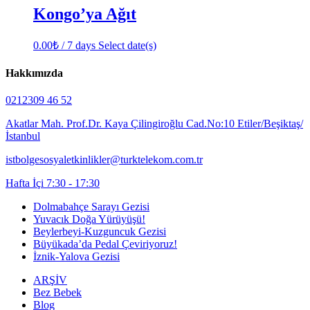
Kongo’ya Ağıt
0.00
₺
/ 7 days
Select date(s)
Hakkımızda
0212309 46 52
Akatlar Mah. Prof.Dr. Kaya Çilingiroğlu Cad.No:10 Etiler/Beşiktaş/
İstanbul
istbolgesosyaletkinlikler@turktelekom.com.tr
Hafta İçi 7:30 - 17:30
Dolmabahçe Sarayı Gezisi
Yuvacık Doğa Yürüyüşü!
Beylerbeyi-Kuzguncuk Gezisi
Büyükada’da Pedal Çeviriyoruz!
İznik-Yalova Gezisi
ARŞİV
Bez Bebek
Blog