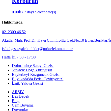
Körburun
0.00
₺
/ 7 days
Select date(s)
Hakkımızda
0212309 46 52
Akatlar Mah. Prof.Dr. Kaya Çilingiroğlu Cad.No:10 Etiler/Beşiktaş/İ
istbolgesosyaletkinlikler@turktelekom.com.tr
Hafta İçi 7:30 - 17:30
Dolmabahçe Sarayı Gezisi
Yuvacık Doğa Yürüyüşü!
Beylerbeyi-Kuzguncuk Gezisi
Büyükada’da Pedal Çeviriyoruz!
İznik-Yalova Gezisi
ARŞİV
Bez Bebek
Blog
Cam Boyama
Duyurular