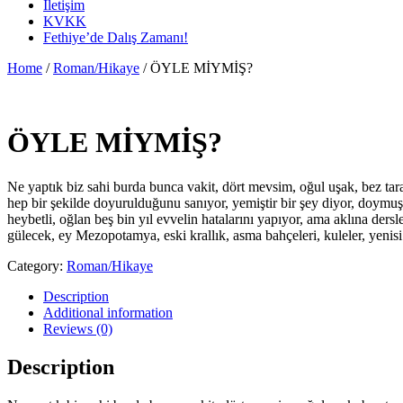
İletişim
KVKK
Fethiye’de Dalış Zamanı!
Home
/
Roman/Hikaye
/ ÖYLE MİYMİŞ?
ÖYLE MİYMİŞ?
Ne yaptık biz sahi burda bunca vakit, dört mevsim, oğul uşak, bez tar
hep bir şekilde doyurulduğunu sanıyor, yemiştir bir şey diyor, doymuşt
heybetli, oğlan beş bin yıl evvelin hatalarını yapıyor, ama aklına ders
gülecek, ey Mezopotamya, eski krallık, asma bahçeleri, kuleler, yenis
Category:
Roman/Hikaye
Description
Additional information
Reviews (0)
Description