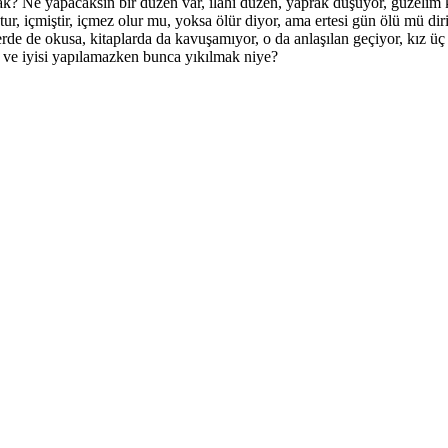
ak? Ne yapacaksın bir düzen var, ilahî düzen, yaprak düşüyor, güzelim k
ur, içmiştir, içmez olur mu, yoksa ölür diyor, ama ertesi gün ölü mü dir
lerde de okusa, kitaplarda da kavuşamıyor, o da anlaşılan geçiyor, kız üç
i ve iyisi yapılamazken bunca yıkılmak niye?