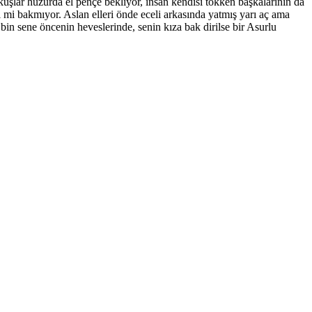
uşlar huzurda el pençe bekliyor, insan kendisi tokken başkalarının da
i mi bakmıyor. Aslan elleri önde eceli arkasında yatmış yarı aç ama
 bin sene öncenin heveslerinde, senin kıza bak dirilse bir Asurlu