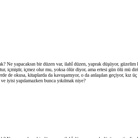
ak? Ne yapacaksın bir düzen var, ilahî düzen, yaprak düşüyor, güzelim k
ur, içmiştir, içmez olur mu, yoksa ölür diyor, ama ertesi gün ölü mü dir
lerde de okusa, kitaplarda da kavuşamıyor, o da anlaşılan geçiyor, kız üç
i ve iyisi yapılamazken bunca yıkılmak niye?