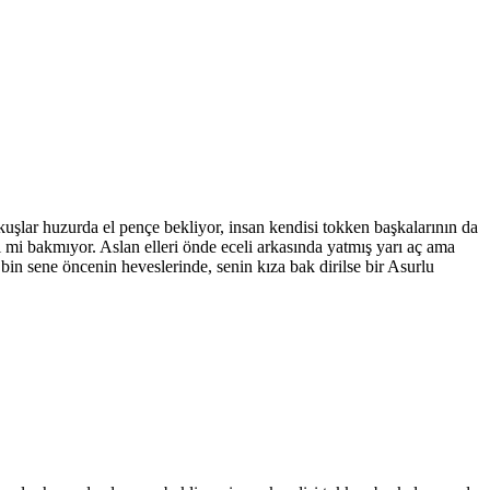
uşlar huzurda el pençe bekliyor, insan kendisi tokken başkalarının da
i mi bakmıyor. Aslan elleri önde eceli arkasında yatmış yarı aç ama
 bin sene öncenin heveslerinde, senin kıza bak dirilse bir Asurlu