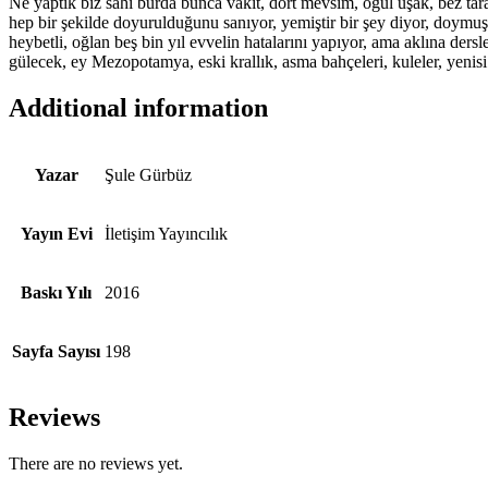
Ne yaptık biz sahi burda bunca vakit, dört mevsim, oğul uşak, bez tar
hep bir şekilde doyurulduğunu sanıyor, yemiştir bir şey diyor, doymuşt
heybetli, oğlan beş bin yıl evvelin hatalarını yapıyor, ama aklına ders
gülecek, ey Mezopotamya, eski krallık, asma bahçeleri, kuleler, yenis
Additional information
Yazar
Şule Gürbüz
Yayın Evi
İletişim Yayıncılık
Baskı Yılı
2016
Sayfa Sayısı
198
Reviews
There are no reviews yet.