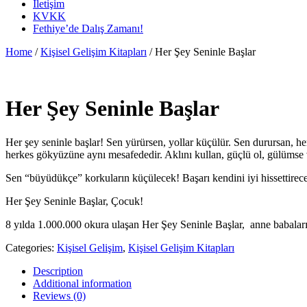
İletişim
KVKK
Fethiye’de Dalış Zamanı!
Home
/
Kişisel Gelişim Kitapları
/ Her Şey Seninle Başlar
Her Şey Seninle Başlar
Her şey seninle başlar! Sen yürürsen, yollar küçülür. Sen durursan, he
herkes gökyüzüne aynı mesafededir. Aklını kullan, güçlü ol, gülümse v
Sen “büyüdükçe” korkuların küçülecek! Başarı kendini iyi hissettirece
Her Şey Seninle Başlar, Çocuk!
8 yılda 1.000.000 okura ulaşan Her Şey Seninle Başlar, anne babaların 
Categories:
Kişisel Gelişim
,
Kişisel Gelişim Kitapları
Description
Additional information
Reviews (0)