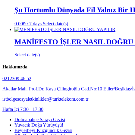
Şu Hortumlu Dünyada Fil Yalnız Bir 
0.00
₺
/ 7 days
Select date(s)
MANİFESTO İŞLER NASIL DOĞRU 
Select date(s)
Hakkımızda
0212309 46 52
Akatlar Mah. Prof.Dr. Kaya Çilingiroğlu Cad.No:10 Etiler/Beşiktaş/İ
istbolgesosyaletkinlikler@turktelekom.com.tr
Hafta İçi 7:30 - 17:30
Dolmabahçe Sarayı Gezisi
Yuvacık Doğa Yürüyüşü!
Beylerbeyi-Kuzguncuk Gezisi