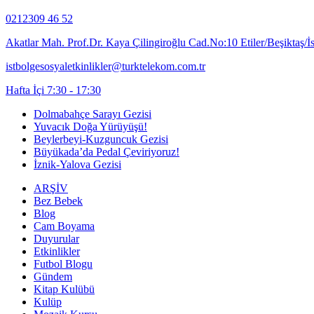
0212309 46 52
Akatlar Mah. Prof.Dr. Kaya Çilingiroğlu Cad.No:10 Etiler/Beşiktaş/İ
istbolgesosyaletkinlikler@turktelekom.com.tr
Hafta İçi 7:30 - 17:30
Dolmabahçe Sarayı Gezisi
Yuvacık Doğa Yürüyüşü!
Beylerbeyi-Kuzguncuk Gezisi
Büyükada’da Pedal Çeviriyoruz!
İznik-Yalova Gezisi
ARŞİV
Bez Bebek
Blog
Cam Boyama
Duyurular
Etkinlikler
Futbol Blogu
Gündem
Kitap Kulübü
Kulüp