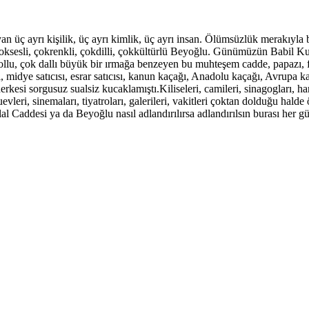
ç ayrı kişilik, üç ayrı kimlik, üç ayrı insan. Ölümsüzlük merakıyla 
sli, çokrenkli, çokdilli, çokkültürlü Beyoğlu. Günümüzün Babil Kulesi…
lu, çok dallı büyük bir ırmağa benzeyen bu muhteşem cadde, papazı, fa
sizi, midye satıcısı, esrar satıcısı, kanun kaçağı, Anadolu kaçağı, Avrup
erkesi sorgusuz sualsiz kucaklamıştı.Kiliseleri, camileri, sinagogları, h
uevleri, sinemaları, tiyatroları, galerileri, vakitleri çoktan dolduğu hal
al Caddesi ya da Beyoğlu nasıl adlandırılırsa adlandırılsın burası her 