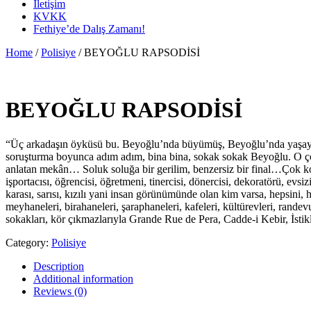
İletişim
KVKK
Fethiye’de Dalış Zamanı!
Home
/
Polisiye
/ BEYOĞLU RAPSODİSİ
BEYOĞLU RAPSODİSİ
“Üç arkadaşın öyküsü bu. Beyoğlu’nda büyümüş, Beyoğlu’nda yaşayan ü
soruşturma boyunca adım adım, bina bina, sokak sokak Beyoğlu. O çokse
anlatan mekân… Soluk soluğa bir gerilim, benzersiz bir final…Çok kol
işportacısı, öğrencisi, öğretmeni, tinercisi, dönercisi, dekoratörü, ev
karası, sarısı, kızılı yani insan görünümünde olan kim varsa, hepsini, h
meyhaneleri, birahaneleri, şaraphaneleri, kafeleri, kültürevleri, randev
sokakları, kör çıkmazlarıyla Grande Rue de Pera, Cadde-i Kebir, İstikl
Category:
Polisiye
Description
Additional information
Reviews (0)