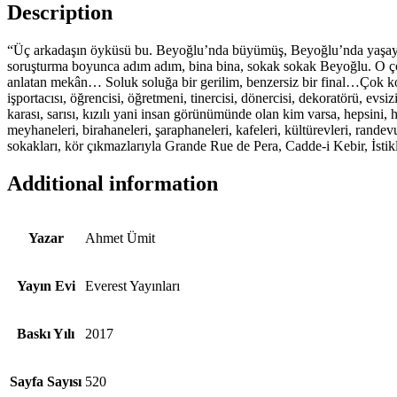
Description
“Üç arkadaşın öyküsü bu. Beyoğlu’nda büyümüş, Beyoğlu’nda yaşayan ü
soruşturma boyunca adım adım, bina bina, sokak sokak Beyoğlu. O çokse
anlatan mekân… Soluk soluğa bir gerilim, benzersiz bir final…Çok kol
işportacısı, öğrencisi, öğretmeni, tinercisi, dönercisi, dekoratörü, ev
karası, sarısı, kızılı yani insan görünümünde olan kim varsa, hepsini, h
meyhaneleri, birahaneleri, şaraphaneleri, kafeleri, kültürevleri, randev
sokakları, kör çıkmazlarıyla Grande Rue de Pera, Cadde-i Kebir, İstikl
Additional information
Yazar
Ahmet Ümit
Yayın Evi
Everest Yayınları
Baskı Yılı
2017
Sayfa Sayısı
520