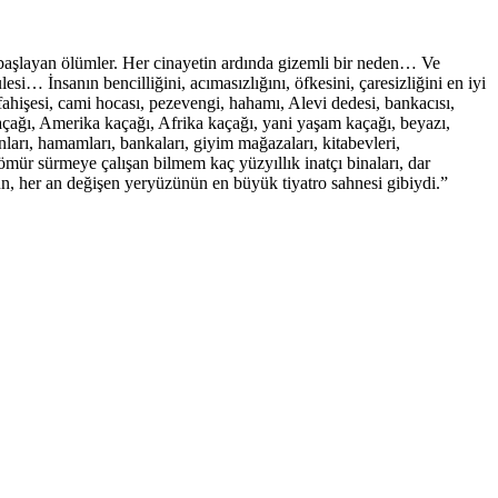
başlayan ölümler. Her cinayetin ardında gizemli bir neden… Ve
 İnsanın bencilliğini, acımasızlığını, öfkesini, çaresizliğini en iyi
hişesi, cami hocası, pezevengi, hahamı, Alevi dedesi, bankacısı,
a kaçağı, Amerika kaçağı, Afrika kaçağı, yani yaşam kaçağı, beyazı,
anları, hamamları, bankaları, giyim mağazaları, kitabevleri,
de ömür sürmeye çalışan bilmem kaç yüzyıllık inatçı binaları, dar
gün, her an değişen yeryüzünün en büyük tiyatro sahnesi gibiydi.”