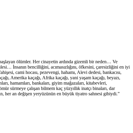
başlayan ölümler. Her cinayetin ardında gizemli bir neden… Ve
 İnsanın bencilliğini, acımasızlığını, öfkesini, çaresizliğini en iyi
hişesi, cami hocası, pezevengi, hahamı, Alevi dedesi, bankacısı,
a kaçağı, Amerika kaçağı, Afrika kaçağı, yani yaşam kaçağı, beyazı,
anları, hamamları, bankaları, giyim mağazaları, kitabevleri,
de ömür sürmeye çalışan bilmem kaç yüzyıllık inatçı binaları, dar
gün, her an değişen yeryüzünün en büyük tiyatro sahnesi gibiydi.”