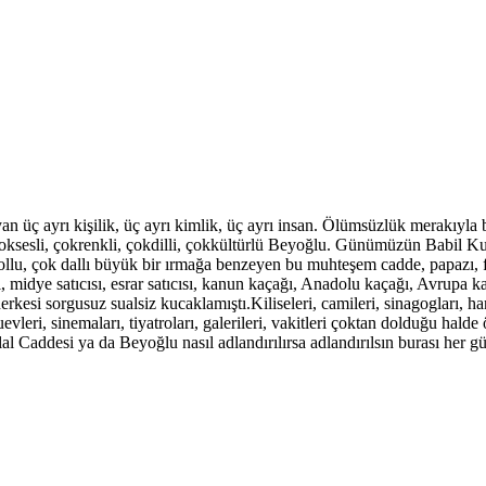
ç ayrı kişilik, üç ayrı kimlik, üç ayrı insan. Ölümsüzlük merakıyla 
sli, çokrenkli, çokdilli, çokkültürlü Beyoğlu. Günümüzün Babil Kulesi…
lu, çok dallı büyük bir ırmağa benzeyen bu muhteşem cadde, papazı, fa
sizi, midye satıcısı, esrar satıcısı, kanun kaçağı, Anadolu kaçağı, Avrup
erkesi sorgusuz sualsiz kucaklamıştı.Kiliseleri, camileri, sinagogları, h
uevleri, sinemaları, tiyatroları, galerileri, vakitleri çoktan dolduğu hal
al Caddesi ya da Beyoğlu nasıl adlandırılırsa adlandırılsın burası her 