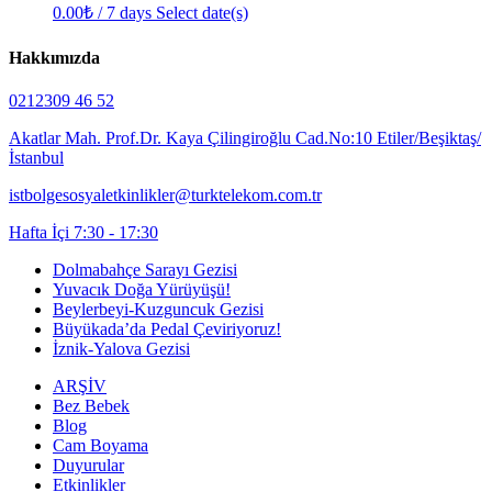
0.00
₺
/ 7 days
Select date(s)
Hakkımızda
0212309 46 52
Akatlar Mah. Prof.Dr. Kaya Çilingiroğlu Cad.No:10 Etiler/Beşiktaş/
İstanbul
istbolgesosyaletkinlikler@turktelekom.com.tr
Hafta İçi 7:30 - 17:30
Dolmabahçe Sarayı Gezisi
Yuvacık Doğa Yürüyüşü!
Beylerbeyi-Kuzguncuk Gezisi
Büyükada’da Pedal Çeviriyoruz!
İznik-Yalova Gezisi
ARŞİV
Bez Bebek
Blog
Cam Boyama
Duyurular
Etkinlikler