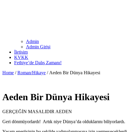
Admin
Admin Girişi
İletişim
KVKK
Fethiye’de Dalış Zamanı!
Home
/
Roman/Hikaye
/ Aeden Bir Dünya Hikayesi
Aeden Bir Dünya Hikayesi
GERÇEĞİN MASALIDIR AEDEN
Geri dönmüyorlardı! Artık niye Dünya’da olduklarını biliyorlardı.
Yaşam enerjisinin bu şekilde yağmalanmasına izin vermeyeceklerdi,