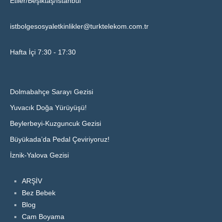
Etiler/Beşiktaş/İstanbul
istbolgesosyaletkinlikler@turktelekom.com.tr
Hafta İçi 7:30 - 17:30
Dolmabahçe Sarayı Gezisi
Yuvacık Doğa Yürüyüşü!
Beylerbeyi-Kuzguncuk Gezisi
Büyükada’da Pedal Çeviriyoruz!
İznik-Yalova Gezisi
ARŞİV
Bez Bebek
Blog
Cam Boyama