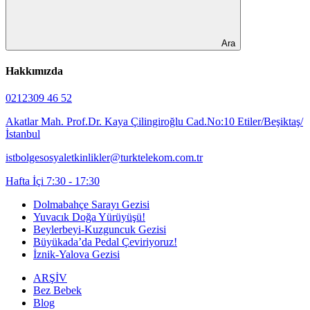
Ara
Hakkımızda
0212309 46 52
Akatlar Mah. Prof.Dr. Kaya Çilingiroğlu Cad.No:10 Etiler/Beşiktaş/
İstanbul
istbolgesosyaletkinlikler@turktelekom.com.tr
Hafta İçi 7:30 - 17:30
Dolmabahçe Sarayı Gezisi
Yuvacık Doğa Yürüyüşü!
Beylerbeyi-Kuzguncuk Gezisi
Büyükada’da Pedal Çeviriyoruz!
İznik-Yalova Gezisi
ARŞİV
Bez Bebek
Blog