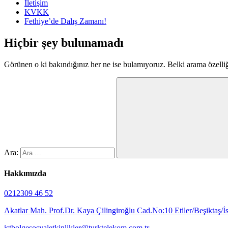
İletişim
KVKK
Fethiye’de Dalış Zamanı!
Hiçbir şey bulunamadı
Görünen o ki bakındığınız her ne ise bulamıyoruz. Belki arama özelliği
Ara:
Hakkımızda
0212309 46 52
Akatlar Mah. Prof.Dr. Kaya Çilingiroğlu Cad.No:10 Etiler/Beşiktaş/İ
istbolgesosyaletkinlikler@turktelekom.com.tr