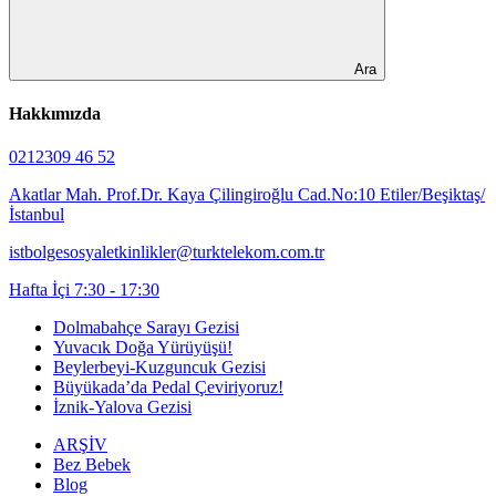
Ara
Hakkımızda
0212309 46 52
Akatlar Mah. Prof.Dr. Kaya Çilingiroğlu Cad.No:10 Etiler/Beşiktaş/
İstanbul
istbolgesosyaletkinlikler@turktelekom.com.tr
Hafta İçi 7:30 - 17:30
Dolmabahçe Sarayı Gezisi
Yuvacık Doğa Yürüyüşü!
Beylerbeyi-Kuzguncuk Gezisi
Büyükada’da Pedal Çeviriyoruz!
İznik-Yalova Gezisi
ARŞİV
Bez Bebek
Blog