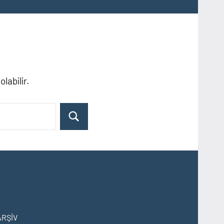
labilir.
Ara
ARŞİV