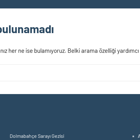
 bulunamadı
nız her ne ise bulamıyoruz. Belki arama özelliği yardımcı o
Dolmabahçe Sarayı Gezisi