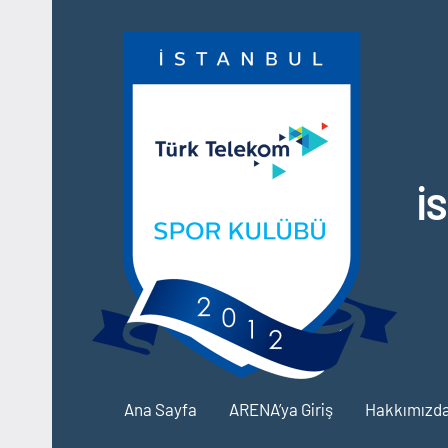
İçeriğe
geç
İ
Ana Sayfa
ARENA’ya Giriş
Hakkımızd