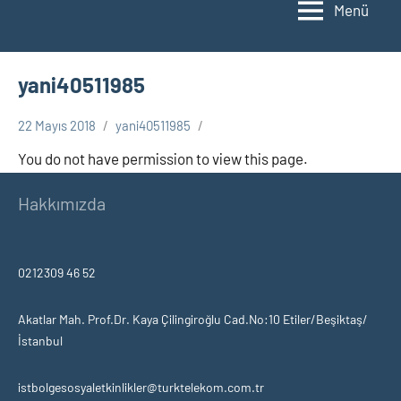
Menü
yani40511985
22 Mayıs 2018
yani40511985
You do not have permission to view this page.
Hakkımızda
0212309 46 52
Akatlar Mah. Prof.Dr. Kaya Çilingiroğlu Cad.No:10 Etiler/Beşiktaş/
İstanbul
istbolgesosyaletkinlikler@turktelekom.com.tr