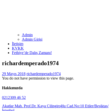
Admin
Admin Girişi
İletişim
KVKK
Fethiye’de Dalış Zamanı!
richardemperado1974
29 Mayıs 2018
richardemperado1974
You do not have permission to view this page.
Hakkımızda
0212309 46 52
Akatlar Mah. Prof.Dr. Kaya Çilingiroğlu Cad.No:10 Etiler/Beşiktaş/
İstanbul