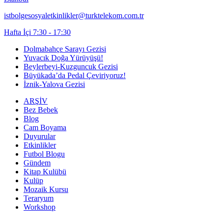
istbolgesosyaletkinlikler@turktelekom.com.tr
Hafta İçi 7:30 - 17:30
Dolmabahçe Sarayı Gezisi
Yuvacık Doğa Yürüyüşü!
Beylerbeyi-Kuzguncuk Gezisi
Büyükada’da Pedal Çeviriyoruz!
İznik-Yalova Gezisi
ARŞİV
Bez Bebek
Blog
Cam Boyama
Duyurular
Etkinlikler
Futbol Blogu
Gündem
Kitap Kulübü
Kulüp
Mozaik Kursu
Teraryum
Workshop