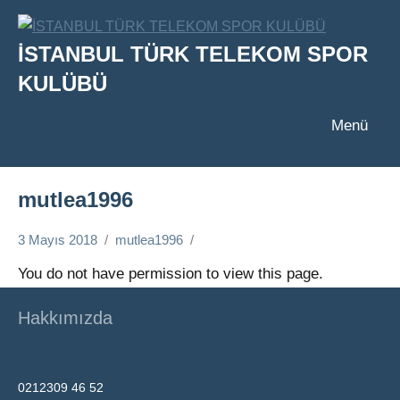
İçeriğe
geç
İSTANBUL TÜRK TELEKOM SPOR
KULÜBÜ
Menü
mutlea1996
3 Mayıs 2018
mutlea1996
You do not have permission to view this page.
Hakkımızda
0212309 46 52