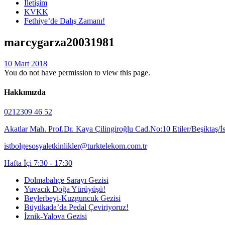
İletişim
KVKK
Fethiye’de Dalış Zamanı!
marcygarza20031981
10 Mart 2018
You do not have permission to view this page.
Hakkımızda
0212309 46 52
Akatlar Mah. Prof.Dr. Kaya Çilingiroğlu Cad.No:10 Etiler/Beşiktaş/İ
istbolgesosyaletkinlikler@turktelekom.com.tr
Hafta İçi 7:30 - 17:30
Dolmabahçe Sarayı Gezisi
Yuvacık Doğa Yürüyüşü!
Beylerbeyi-Kuzguncuk Gezisi
Büyükada’da Pedal Çeviriyoruz!
İznik-Yalova Gezisi