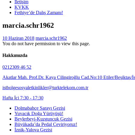
İletişim
KVKK
Fethiye’de Dalış Zamanı!
marcia.schr1962
10 Haziran 2018
marcia.schr1962
You do not have permission to view this page.
Hakkımızda
0212309 46 52
Akatlar Mah. Prof.Dr. Kaya Çilingiroğlu Cad.No:10 Etiler/Beşiktaş/İ
istbolgesosyaletkinlikler@turktelekom.com.tr
Hafta İçi 7:30 - 17:30
Dolmabahçe Sarayı Gezisi
Yuvacık Doğa Yürüyüşü!
Beylerbeyi-Kuzguncuk Gezisi
Büyükada’da Pedal Çeviriyoruz!
İznik-Yalova Gezisi