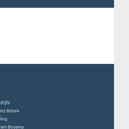
ARŞİV
Bez Bebek
Blog
Cam Boyama