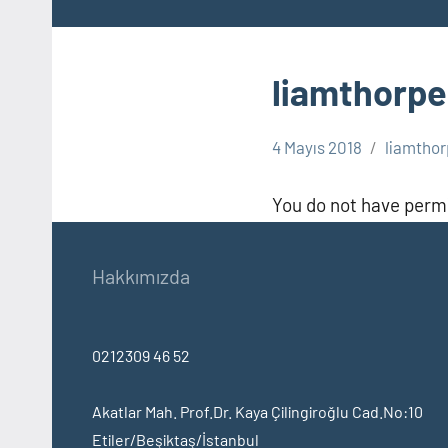
liamthorpe
4 Mayıs 2018
liamthor
You do not have permi
Hakkımızda
0212309 46 52
Akatlar Mah. Prof.Dr. Kaya Çilingiroğlu Cad.No:10
Etiler/Beşiktaş/İstanbul