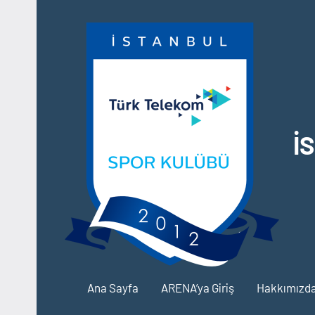
İçeriğe
geç
İ
Ana Sayfa
ARENA’ya Giriş
Hakkımızd