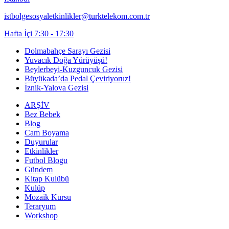
istbolgesosyaletkinlikler@turktelekom.com.tr
Hafta İçi 7:30 - 17:30
Dolmabahçe Sarayı Gezisi
Yuvacık Doğa Yürüyüşü!
Beylerbeyi-Kuzguncuk Gezisi
Büyükada’da Pedal Çeviriyoruz!
İznik-Yalova Gezisi
ARŞİV
Bez Bebek
Blog
Cam Boyama
Duyurular
Etkinlikler
Futbol Blogu
Gündem
Kitap Kulübü
Kulüp
Mozaik Kursu
Teraryum
Workshop