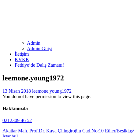
Admin
Admin Girişi
İletişim
KVKK
Fethiye’de Dalış Zamanı!
leemone.young1972
13 Nisan 2018
leemone.young1972
You do not have permission to view this page.
Hakkımızda
0212309 46 52
Akatlar Mah. Prof.Dr. Kaya Çilingiroğlu Cad.No:10 Etiler/Beşiktaş/
İstanbul