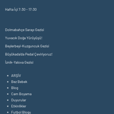
Hafta İçi 7:30 - 17:30
Dolmabahçe Sarayı Gezisi
Yuvacık Doğa Yürüyüşü!
Beylerbeyi-Kuzguncuk Gezisi
Büyükada’da Pedal Çeviriyoruz!
İznik-Yalova Gezisi
ARŞİV
Bez Bebek
Blog
Cam Boyama
Duyurular
Etkinlikler
Futbol Blogu