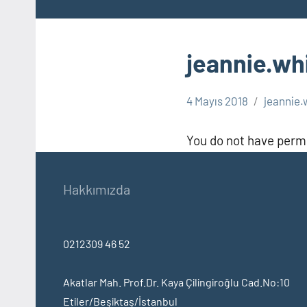
jeannie.w
4 Mayıs 2018
jeannie
You do not have permi
Hakkımızda
0212309 46 52
Akatlar Mah. Prof.Dr. Kaya Çilingiroğlu Cad.No:10
Etiler/Beşiktaş/İstanbul