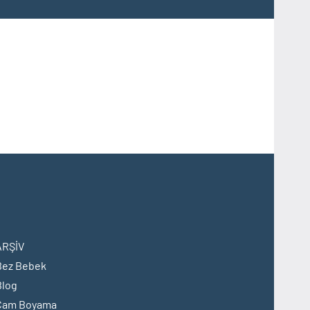
ARŞİV
Bez Bebek
Blog
Cam Boyama