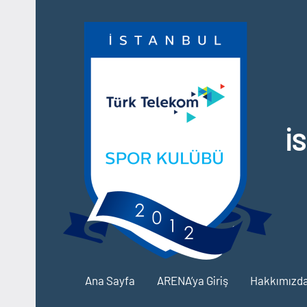
İçeriğe
geç
İ
Ana Sayfa
ARENA’ya Giriş
Hakkımızd