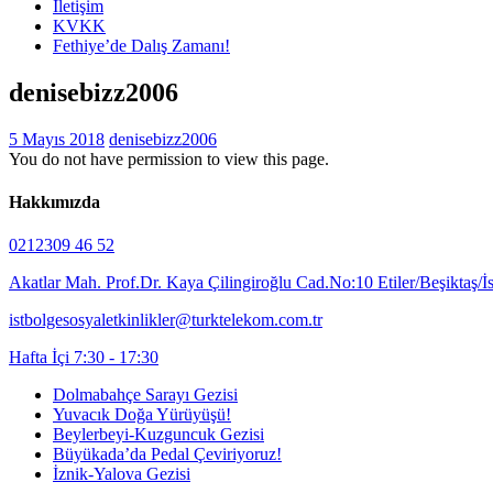
İletişim
KVKK
Fethiye’de Dalış Zamanı!
denisebizz2006
5 Mayıs 2018
denisebizz2006
You do not have permission to view this page.
Hakkımızda
0212309 46 52
Akatlar Mah. Prof.Dr. Kaya Çilingiroğlu Cad.No:10 Etiler/Beşiktaş/İ
istbolgesosyaletkinlikler@turktelekom.com.tr
Hafta İçi 7:30 - 17:30
Dolmabahçe Sarayı Gezisi
Yuvacık Doğa Yürüyüşü!
Beylerbeyi-Kuzguncuk Gezisi
Büyükada’da Pedal Çeviriyoruz!
İznik-Yalova Gezisi