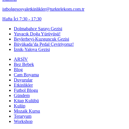
istbolgesosyaletkinlikler@turktelekom.com.tr
Hafta İçi 7:30 - 17:30
Dolmabahçe Sarayı Gezisi
Yuvacık Doğa Yürüyüşü!
Beylerbeyi-Kuzguncuk Gezisi
Büyükada’da Pedal Çeviriyoruz!
İznik-Yalova Gezisi
ARŞİV
Bez Bebek
Blog
Cam Boyama
Duyurular
Etkinlikler
Futbol Blogu
Gündem
Kitap Kulübü
Kulüp
Mozaik Kursu
Teraryum
Workshop