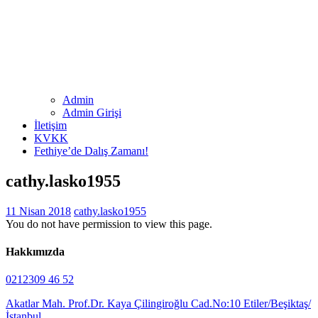
Admin
Admin Girişi
İletişim
KVKK
Fethiye’de Dalış Zamanı!
cathy.lasko1955
11 Nisan 2018
cathy.lasko1955
You do not have permission to view this page.
Hakkımızda
0212309 46 52
Akatlar Mah. Prof.Dr. Kaya Çilingiroğlu Cad.No:10 Etiler/Beşiktaş/
İstanbul