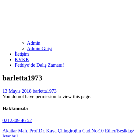
Admin
Admin Girişi
İletişim
KVKK
Fethiye’de Dalış Zamanı!
barletta1973
13 Mayıs 2018
barletta1973
You do not have permission to view this page.
Hakkımızda
0212309 46 52
Akatlar Mah. Prof.Dr. Kaya Çilingiroğlu Cad.No:10 Etiler/Beşiktaş/
İstanbul