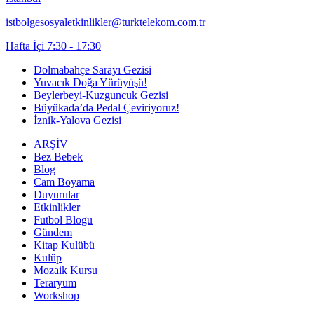
istbolgesosyaletkinlikler@turktelekom.com.tr
Hafta İçi 7:30 - 17:30
Dolmabahçe Sarayı Gezisi
Yuvacık Doğa Yürüyüşü!
Beylerbeyi-Kuzguncuk Gezisi
Büyükada’da Pedal Çeviriyoruz!
İznik-Yalova Gezisi
ARŞİV
Bez Bebek
Blog
Cam Boyama
Duyurular
Etkinlikler
Futbol Blogu
Gündem
Kitap Kulübü
Kulüp
Mozaik Kursu
Teraryum
Workshop