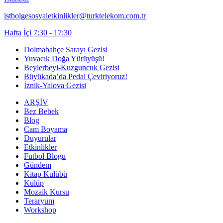
istbolgesosyaletkinlikler@turktelekom.com.tr
Hafta İçi 7:30 - 17:30
Dolmabahçe Sarayı Gezisi
Yuvacık Doğa Yürüyüşü!
Beylerbeyi-Kuzguncuk Gezisi
Büyükada’da Pedal Çeviriyoruz!
İznik-Yalova Gezisi
ARŞİV
Bez Bebek
Blog
Cam Boyama
Duyurular
Etkinlikler
Futbol Blogu
Gündem
Kitap Kulübü
Kulüp
Mozaik Kursu
Teraryum
Workshop