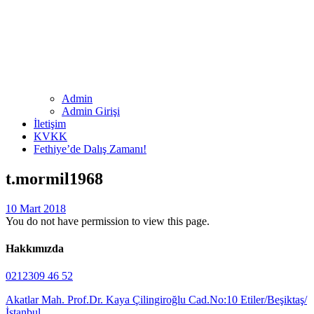
Admin
Admin Girişi
İletişim
KVKK
Fethiye’de Dalış Zamanı!
t.mormil1968
10 Mart 2018
You do not have permission to view this page.
Hakkımızda
0212309 46 52
Akatlar Mah. Prof.Dr. Kaya Çilingiroğlu Cad.No:10 Etiler/Beşiktaş/
İstanbul