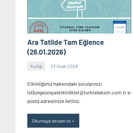
Ara Tatilde Tam Eğlence
(26.01.2026)
Kulüp
23 Ocak 2026
admin
Yorum
yapılmamış
Etkinliğimiz hakkındaki sorularınızı
istbolgesosyaletkinlikler@turktelekom.com.tr e-
posta adresimize iletiniz.
Okumaya devam et