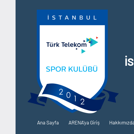
İçeriğe
geç
İ
Ana Sayfa
ARENA’ya Giriş
Hakkımızd