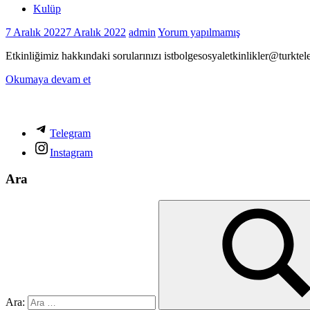
Kulüp
7 Aralık 2022
7 Aralık 2022
admin
Yorum yapılmamış
Etkinliğimiz hakkındaki sorularınızı istbolgesosyaletkinlikler@turktel
Okumaya devam et
Telegram
Instagram
Ara
Ara: