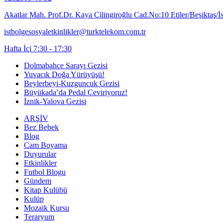
Akatlar Mah. Prof.Dr. Kaya Çilingiroğlu Cad.No:10 Etiler/Beşiktaş/İ
istbolgesosyaletkinlikler@turktelekom.com.tr
Hafta İçi 7:30 - 17:30
Dolmabahçe Sarayı Gezisi
Yuvacık Doğa Yürüyüşü!
Beylerbeyi-Kuzguncuk Gezisi
Büyükada’da Pedal Çeviriyoruz!
İznik-Yalova Gezisi
ARŞİV
Bez Bebek
Blog
Cam Boyama
Duyurular
Etkinlikler
Futbol Blogu
Gündem
Kitap Kulübü
Kulüp
Mozaik Kursu
Teraryum