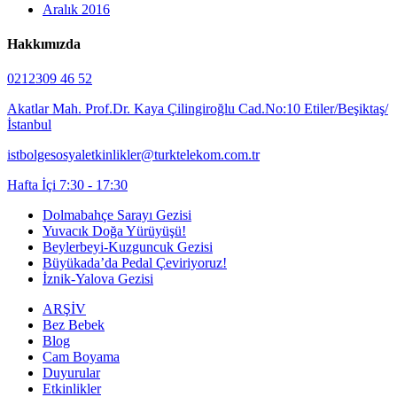
Aralık 2016
Hakkımızda
0212309 46 52
Akatlar Mah. Prof.Dr. Kaya Çilingiroğlu Cad.No:10 Etiler/Beşiktaş/
İstanbul
istbolgesosyaletkinlikler@turktelekom.com.tr
Hafta İçi 7:30 - 17:30
Dolmabahçe Sarayı Gezisi
Yuvacık Doğa Yürüyüşü!
Beylerbeyi-Kuzguncuk Gezisi
Büyükada’da Pedal Çeviriyoruz!
İznik-Yalova Gezisi
ARŞİV
Bez Bebek
Blog
Cam Boyama
Duyurular
Etkinlikler