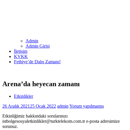
Admin
Admin Girişi
İletişim
KVKK
Fethiye’de Dalış Zamanı!
Arena’da heyecan zamanı
Etkinlikler
26 Aralık 2021
25 Ocak 2022
admin
Yorum yapılmamış
Etkinliğimiz hakkındaki sorularınızı
istbolgesosyaletkinlikler@turktelekom.com.tr e-posta adresimize
sorunuz.