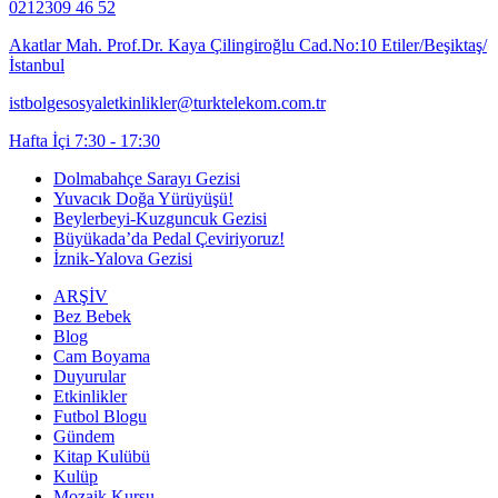
0212309 46 52
Akatlar Mah. Prof.Dr. Kaya Çilingiroğlu Cad.No:10 Etiler/Beşiktaş/
İstanbul
istbolgesosyaletkinlikler@turktelekom.com.tr
Hafta İçi 7:30 - 17:30
Dolmabahçe Sarayı Gezisi
Yuvacık Doğa Yürüyüşü!
Beylerbeyi-Kuzguncuk Gezisi
Büyükada’da Pedal Çeviriyoruz!
İznik-Yalova Gezisi
ARŞİV
Bez Bebek
Blog
Cam Boyama
Duyurular
Etkinlikler
Futbol Blogu
Gündem
Kitap Kulübü
Kulüp
Mozaik Kursu