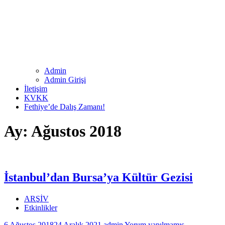
Admin
Admin Girişi
İletişim
KVKK
Fethiye’de Dalış Zamanı!
Ay:
Ağustos 2018
İstanbul’dan Bursa’ya Kültür Gezisi
ARŞİV
Etkinlikler
6 Ağustos 2018
24 Aralık 2021
admin
Yorum yapılmamış