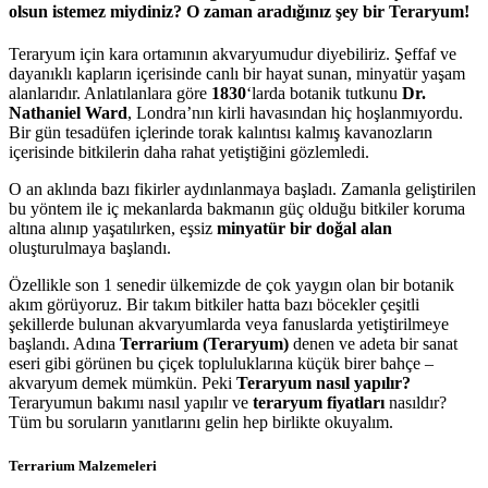
olsun istemez miydiniz? O zaman aradığınız şey bir Teraryum!
Teraryum için kara ortamının akvaryumudur diyebiliriz. Şeffaf ve
dayanıklı kapların içerisinde canlı bir hayat sunan, minyatür yaşam
alanlarıdır. Anlatılanlara göre
1830
‘larda botanik tutkunu
Dr.
Nathaniel Ward
, Londra’nın kirli havasından hiç hoşlanmıyordu.
Bir gün tesadüfen içlerinde torak kalıntısı kalmış kavanozların
içerisinde bitkilerin daha rahat yetiştiğini gözlemledi.
O an aklında bazı fikirler aydınlanmaya başladı. Zamanla geliştirilen
bu yöntem ile iç mekanlarda bakmanın güç olduğu bitkiler koruma
altına alınıp yaşatılırken, eşsiz
minyatür bir doğal alan
oluşturulmaya başlandı.
Özellikle son 1 senedir ülkemizde de çok yaygın olan bir botanik
akım görüyoruz. Bir takım bitkiler hatta bazı böcekler çeşitli
şekillerde bulunan akvaryumlarda veya fanuslarda yetiştirilmeye
başlandı. Adına
Terrarium (Teraryum)
denen ve adeta bir sanat
eseri gibi görünen bu çiçek topluluklarına küçük birer bahçe –
akvaryum demek mümkün. Peki
Teraryum nasıl yapılır?
Teraryumun bakımı nasıl yapılır ve
teraryum fiyatları
nasıldır?
Tüm bu soruların yanıtlarını gelin hep birlikte okuyalım.
Terrarium Malzemeleri