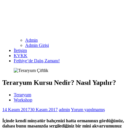
Admin
Admin Girişi
İletişim
KVKK
Fethiye’de Dalış Zamanı!
Teraryum Kursu Nedir? Nasıl Yapılır?
Teraryum
Workshop
14 Kasım 2017
30 Kasım 2017
admin
Yorum yapılmamış
İçinde kendi minyatür bahçenizi hatta ormanınızı gördüğünüz,
dahası bunu masanızda sergilediğiniz bir mini akvaryumunuz