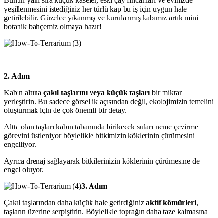
Bunun yanı sıra küçük kaseler, eski çay fincanları ve evinizde
yeşillenmesini istediğiniz her türlü kap bu iş için uygun hale
getirilebilir. Güzelce yıkanmış ve kurulanmış kabımız artık mini
botanik bahçemiz olmaya hazır!
2. Adım
Kabın altına
çakıl taşlarını veya küçük taşları
bir miktar
yerleştirin. Bu sadece görsellik açısından değil, ekolojimizin temelini
oluşturmak için de çok önemli bir detay.
Altta olan taşları kabın tabanında birikecek suları neme çevirme
görevini üstleniyor böylelikle bitkimizin köklerinin çürümesini
engelliyor.
Ayrıca drenaj sağlayarak bitkilerinizin köklerinin çürümesine de
engel oluyor.
3. Adım
Çakıl taşlarından daha küçük hale getirdiğiniz
aktif kömürleri
,
taşların üzerine serpiştirin. Böylelikle toprağın daha taze kalmasına