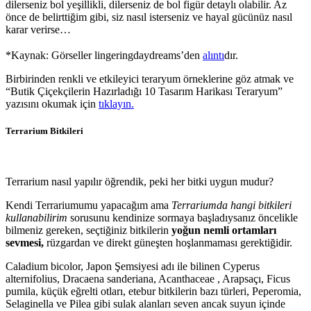
dilerseniz bol yeşillikli, dilerseniz de bol figür detaylı olabilir. Az
önce de belirttiğim gibi, siz nasıl isterseniz ve hayal gücünüz nasıl
karar verirse…
*Kaynak: Görseller lingeringdaydreams’den
alıntı
dır.
Birbirinden renkli ve etkileyici teraryum örneklerine göz atmak ve
“Butik Çiçekçilerin Hazırladığı 10 Tasarım Harikası Teraryum”
yazısını okumak için
tıklayın.
Terrarium Bitkileri
Terrarium nasıl yapılır öğrendik, peki her bitki uygun mudur?
Kendi Terrariumumu yapacağım ama
Terrariumda hangi bitkileri
kullanabilirim
sorusunu kendinize sormaya başladıysanız öncelikle
bilmeniz gereken, seçtiğiniz bitkilerin
yoğun nemli ortamları
sevmesi,
rüzgardan ve direkt güneşten hoşlanmaması gerektiğidir.
Caladium bicolor, Japon Şemsiyesi adı ile bilinen Cyperus
alternifolius, Dracaena sanderiana, Acanthaceae , Arapsaçı, Ficus
pumila, küçük eğrelti otları, etebur bitkilerin bazı türleri, Peperomia,
Selaginella ve Pilea gibi sulak alanları seven ancak suyun içinde