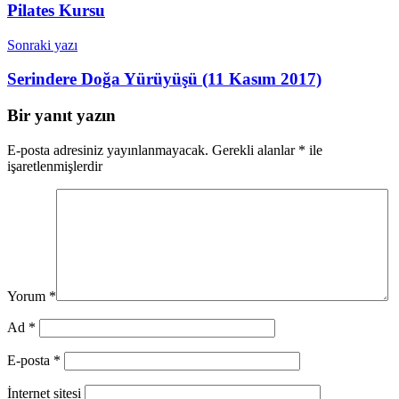
Pilates Kursu
Sonraki yazı
Serindere Doğa Yürüyüşü (11 Kasım 2017)
Bir yanıt yazın
E-posta adresiniz yayınlanmayacak.
Gerekli alanlar
*
ile
işaretlenmişlerdir
Yorum
*
Ad
*
E-posta
*
İnternet sitesi