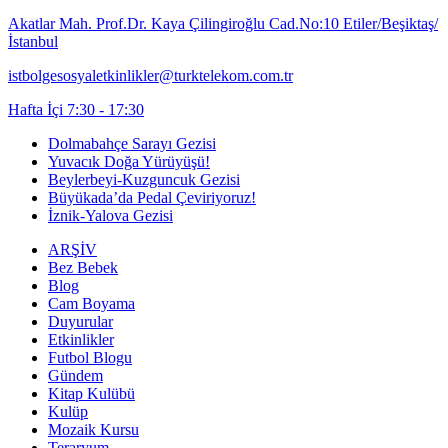
Akatlar Mah. Prof.Dr. Kaya Çilingiroğlu Cad.No:10 Etiler/Beşiktaş/
İstanbul
istbolgesosyaletkinlikler@turktelekom.com.tr
Hafta İçi 7:30 - 17:30
Dolmabahçe Sarayı Gezisi
Yuvacık Doğa Yürüyüşü!
Beylerbeyi-Kuzguncuk Gezisi
Büyükada’da Pedal Çeviriyoruz!
İznik-Yalova Gezisi
ARŞİV
Bez Bebek
Blog
Cam Boyama
Duyurular
Etkinlikler
Futbol Blogu
Gündem
Kitap Kulübü
Kulüp
Mozaik Kursu
Teraryum